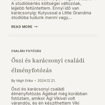
A stúdióbérlés költségei változóak,
lejjebb feltüntettem. Ennyi idő van
karácsonyig: Kutyussal a Little Grandma
stúdióba tudunk menni vagy…
KARÁCSONYI
READ MORE
FOTÓZÁS
2025
CSALÁDI FOTÓZÁS
Őszi és karácsonyi családi
élményfotózás
By
Végh Erika
2024.12.21.
Őszi és karácsonyi családi
élményfotózás Ágiékat még korábban
fotóztam, amikor Ági Vikivel volt
várandós, és én készíthettem Viki