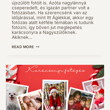
újszülött fotóit is. Azóta nagylánnyá
cseperedett, és igazán partner volt a
fotózásban. Ha szerencsénk van az
időjárással, mint Itt Ágiékkal, akkor egy
fotózás alatt kétféle témában is tudunk
fotózni, így bőven jut meglepetés
karácsonyra a Nagyszülőknek.
Akiknek…
ŐSZI
READ MORE
ÉS
KARÁCSONYI
CSALÁDI
ÉLMÉNYFOTÓZÁS