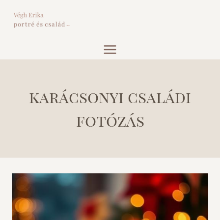
Skip
to
content
karácsonyi családi
fotózás