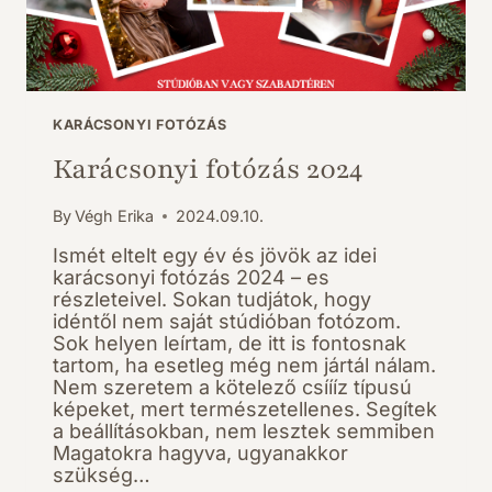
KARÁCSONYI FOTÓZÁS
Karácsonyi fotózás 2024
By
Végh Erika
2024.09.10.
Ismét eltelt egy év és jövök az idei
karácsonyi fotózás 2024 – es
részleteivel. Sokan tudjátok, hogy
idéntől nem saját stúdióban fotózom.
Sok helyen leírtam, de itt is fontosnak
tartom, ha esetleg még nem jártál nálam.
Nem szeretem a kötelező csíííz típusú
képeket, mert természetellenes. Segítek
a beállításokban, nem lesztek semmiben
Magatokra hagyva, ugyanakkor
szükség…