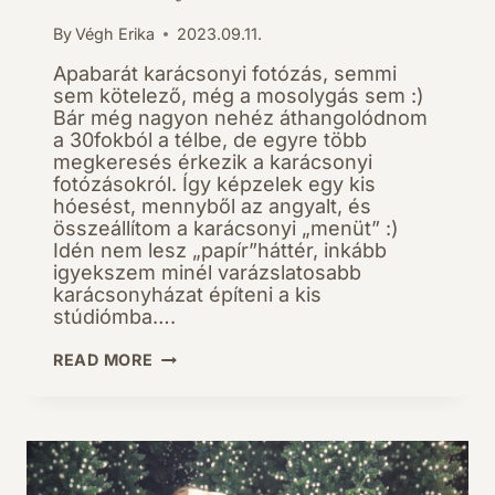
By
Végh Erika
2023.09.11.
Apabarát karácsonyi fotózás, semmi
sem kötelező, még a mosolygás sem :)
Bár még nagyon nehéz áthangolódnom
a 30fokból a télbe, de egyre több
megkeresés érkezik a karácsonyi
fotózásokról. Így képzelek egy kis
hóesést, mennyből az angyalt, és
összeállítom a karácsonyi „menüt” :)
Idén nem lesz „papír”háttér, inkább
igyekszem minél varázslatosabb
karácsonyházat építeni a kis
stúdiómba….
KARÁCSONYI
READ MORE
FOTÓZÁS
2023