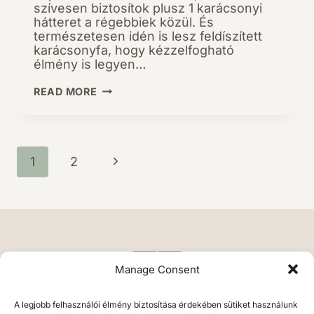
szívesen biztosítok plusz 1 karácsonyi
hátteret a régebbiek közül. És
természetesen idén is lesz feldíszített
karácsonyfa, hogy kézzelfogható
élmény is legyen…
KARÁCSONYI
READ MORE
FOTÓZÁS
2019
Page
Next
1
2
navigation
Page
Manage Consent
A legjobb felhasználói élmény biztosítása érdekében sütiket használunk