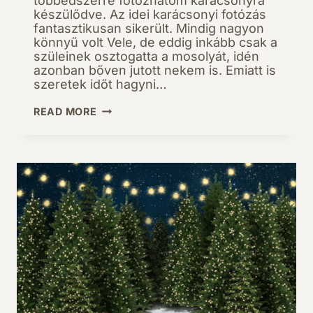
többedszerre fotózhatom karácsonyra
készülődve. Az idei karácsonyi fotózás
fantasztikusan sikerült. Mindig nagyon
könnyű volt Vele, de eddig inkább csak a
szüleinek osztogatta a mosolyát, idén
azonban bőven jutott nekem is. Emiatt is
szeretek időt hagyni…
SZOFIÉK
READ MORE
KARÁCSONYI
FOTÓZÁS