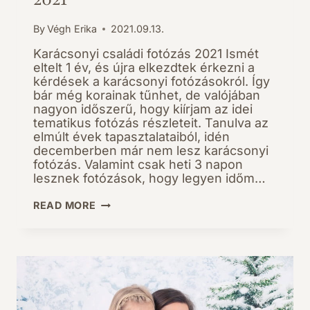
By
Végh Erika
2021.09.13.
Karácsonyi családi fotózás 2021 Ismét
eltelt 1 év, és újra elkezdtek érkezni a
kérdések a karácsonyi fotózásokról. Így
bár még korainak tűnhet, de valójában
nagyon időszerű, hogy kiírjam az idei
tematikus fotózás részleteit. Tanulva az
elmúlt évek tapasztalataiból, idén
decemberben már nem lesz karácsonyi
fotózás. Valamint csak heti 3 napon
lesznek fotózások, hogy legyen időm…
KARÁCSONYI
READ MORE
CSALÁDI
FOTÓZÁS
2021