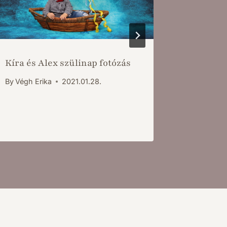
Kíra és Alex szülinap fotózás
Első szü
By
Végh Erika
2021.01.28.
By
Végh Er