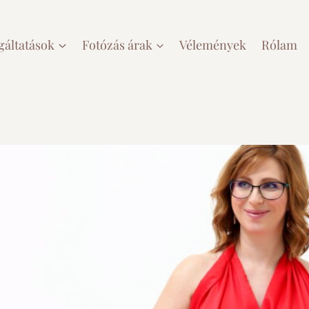
gáltatások
Fotózás árak
Vélemények
Rólam