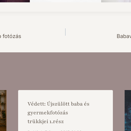
p fotózás
Babav
Védett: Újszülött baba és
gyermekfotózás
trükkjei 1.rész