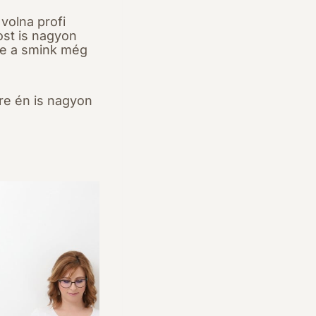
volna profi
ost is nagyon
 de a smink még
kre én is nagyon