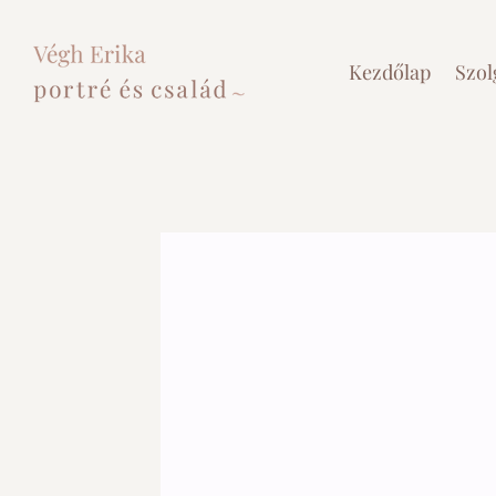
Skip
to
content
Kezdőlap
Szol