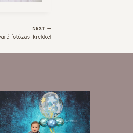
NEXT
áró fotózás ikrekkel