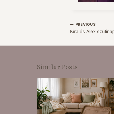
PREVIOUS
Bejegyzés
Kíra és Alex szülina
navigáció
Similar Posts