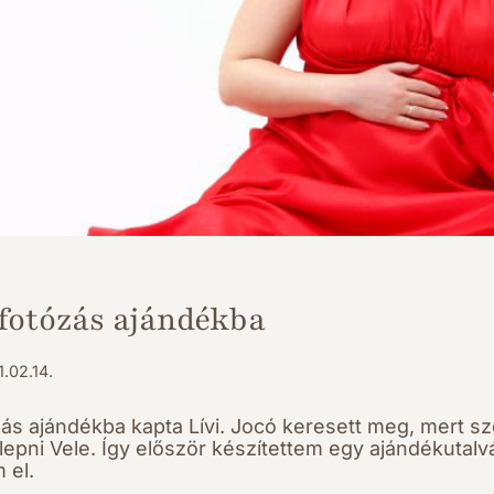
otózás ajándékba
.02.14.
ás ajándékba kapta Lívi. Jocó keresett meg, mert sz
glepni Vele. Így először készítettem egy ajándékutalv
 el.