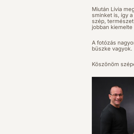
Miután Lívia meg
sminket is, így 
szép, természete
jobban kiemelte
A fotózás nagyon
büszke vagyok.
Köszönöm szépe