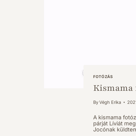
FOTÓZÁS
Kismama f
By
Végh Erika
2021
A kismama fotóz
párját Líviát me
Jocónak küldtem