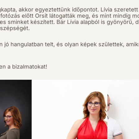
kapta, akkor egyeztettünk időpontot. Lívia szeretett 
a fotózás előtt Orsit látogatták meg, és mint mindig m
s sminket készített. Bár Lívia alapból is gyönyörű,
 szépségét.
 jó hangulatban telt, és olyan képek születtek, ami
n a bizalmatokat!