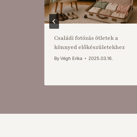
18
Családi fotózás ötletek a
könnyed előkészületekhez
.
By
Végh Erika
2025.03.16.