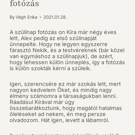
fotózás
By
Végh Erika
2021.01.28.
A szülinap fotózás on Kíra már négy éves
lett, Alex pedig az első szülinapját
ünnepelte. Hogy ne legyen egyszerre
fárasztó Nekik, és a testvéreknek (bár közel
van egymáshoz a szülinapjuk), de azért,
hogy lehessen külön ünneplés, így a fotózás
is külön szokták kérni a szüleik.
Igen, szerencsére ez már szokás lett, mert
nagyon kedvelem Őket, és mindig nagy
élmény számomra a társaságukban lenni.
Ráadásul Kírával már úgy
összebarátkoztunk, hogy magától hatalmas
öleléseket ad nekem, én meg persze
olvadozom. Hát igen, levett a lábamról.