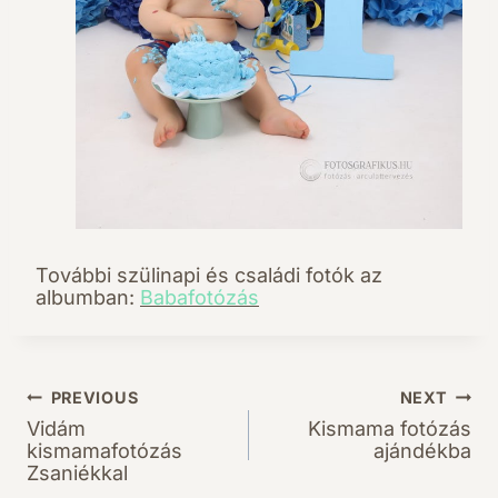
További szülinapi és családi fotók az
albumban:
Babafotózás
PREVIOUS
NEXT
Bejegyzés
Vidám
Kismama fotózás
navigáció
kismamafotózás
ajándékba
Zsaniékkal