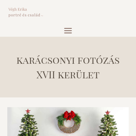
Skip
to
content
karácsonyi fotózás
XVII kerület