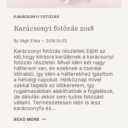
KARÁCSONYI FOTÓZÁS
Karácsonyi fotózás 2018
By
Végh Erika
2018.10.03.
Karácsonyi fotózás részletek Eljött az
idő,hogy kiírásra kerüljenek a karácsonyi
fotózás részletei. Mivel idén két nagy
hátterem van, és ezeknek a cseréje
időrabló, így idén a hátterekhez igazítom
a hétvégi napokat. Hétköznap mivel
sokkal tágabb az időkeretem, így
rugalmasabban alakíthatóak a foglalások,
de délután akkor sem tudok fotózást
vállalni. Természetesen idén is lesz
karácsonyfa és…
KARÁCSONYI
READ MORE
FOTÓZÁS
2018