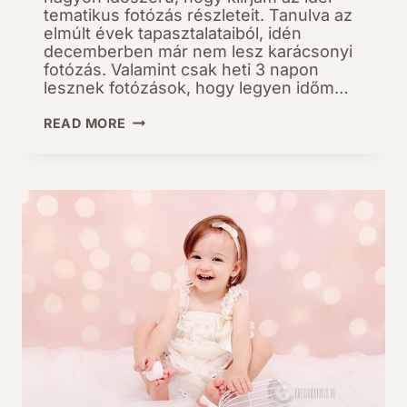
tematikus fotózás részleteit. Tanulva az
elmúlt évek tapasztalataiból, idén
decemberben már nem lesz karácsonyi
fotózás. Valamint csak heti 3 napon
lesznek fotózások, hogy legyen időm…
KARÁCSONYI
READ MORE
CSALÁDI
FOTÓZÁS
2021