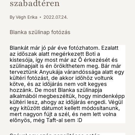
szabadtéren
By
Végh Erika
2022.07.24.
Blanka szülinap fotózás
Blankát már jó pár éve fotózhatom. Ezalatt
az időszak alatt megérkezett Boti a
kistesója, így most már az Ő érkezését és
szülinapjait is én örökíthetem meg. Bár már
terveztünk Anyukája várandóssága alatt egy
kültéri fotózást, de akkor időhöz voltunk
kötve, és az időjárás nem volt kegyes
hozzánk. De most Blanka szülinapja
alkalmából megbeszéltük, hogy mindenképp
kültéri lesz, ahogy az időjárás engedi. Végül
egy kitűzött dátumot kellett módosítanunk,
mert nagyon fújt a szél, és nem lett volna
előnyös, még Taft-al sem :D