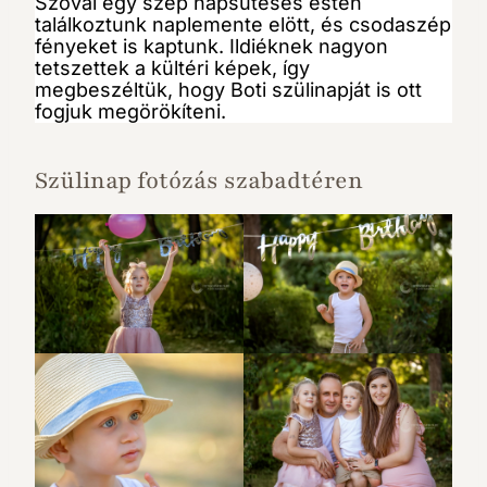
Szóval egy szép napsütéses estén
találkoztunk naplemente elött, és csodaszép
fényeket is kaptunk. Ildiéknek nagyon
tetszettek a kültéri képek, így
megbeszéltük, hogy Boti szülinapját is ott
fogjuk megörökíteni.
Szülinap fotózás szabadtéren