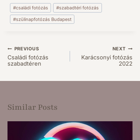
Post
#
családi fotózás
#
szabadtéri fotózás
Tags:
#
szülinapfotózás Budapest
PREVIOUS
NEXT
Bejegyzés
Családi fotózás
Karácsonyi fotózás
navigáció
szabadtéren
2022
Similar Posts