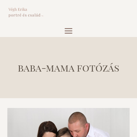
Skip
to
content
baba-mama fotózás