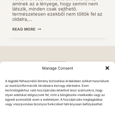
aminek az a lényege, hogy semmi nem
látszik, minden csak sejthető.
természetesen ezekből nem töltök fel az
oldalra,…
BABA-
READ MORE
MAMA
FOTÓZÁS
TIMIÉK
Manage Consent
A legjobb felhasználói élmény biztosítása érdekében sütiket használunk
az eszközinformációk tárolására és/vagy elérésére. Ezen
technológiákhoz való hozzájárulás lehetővé teszi számunkra, hogy
olyan adatokat dolgozzunk fel, mint a böngészési viselkedés vagy az
egyedi azonosítók ezen a webhelyen. A hozzájárulás megtagadása
vagy visszavonása bizonyos funkciókat hátrányosan befolyásolhat.
Végh Erika • 2026 • fotosgrafikus.hu