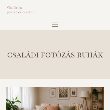
Skip
to
content
családi fotózás ruhák