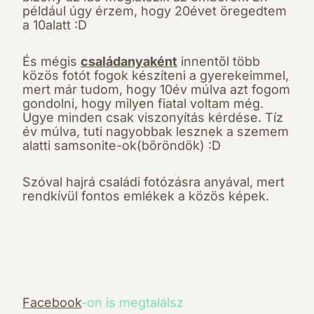
például úgy érzem, hogy 20évet öregedtem
a 10alatt :D
És mégis
családanyaként
innentől több
közös fotót fogok készíteni a gyerekeimmel,
mert már tudom, hogy 10év múlva azt fogom
gondolni, hogy milyen fiatal voltam még.
Ugye minden csak viszonyítás kérdése. Tíz
év múlva, tuti nagyobbak lesznek a szemem
alatti samsonite-ok(bőröndök) :D
Szóval hajrá családi fotózásra anyával, mert
rendkívül fontos emlékek a közös képek.
Facebook
-on is megtalálsz