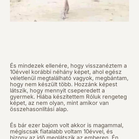
És mindezek ellenére, hogy visszanéztem a
10évvel korábbi néhány képet, ahol egész
véletlenül megtalálható vagyok, megbántam,
hogy nem készült több. Hozzánk képest
látszik, hogy mennyit cseperedett a
gyermek. Hiába készítettem Róluk rengeteg
képet, az nem olyan, mint amikor van
összehasonlítási alap.
És bár ezer bajom volt akkor is magammal,
mégiscsak fiatalabb voltam 10évvel, és
bizony az idő meglátszik az emberen. Én