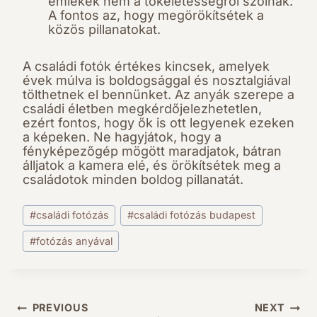
emlékek nem a tökéletességről szólnak.
A fontos az, hogy megörökítsétek a
közös pillanatokat.
A családi fotók értékes kincsek, amelyek
évek múlva is boldogsággal és nosztalgiával
tölthetnek el bennünket. Az anyák szerepe a
családi életben megkérdőjelezhetetlen,
ezért fontos, hogy ők is ott legyenek ezeken
a képeken. Ne hagyjátok, hogy a
fényképezőgép mögött maradjatok, bátran
álljatok a kamera elé, és örökítsétek meg a
családotok minden boldog pillanatát.
Post
#
családi fotózás
#
családi fotózás budapest
Tags:
#
fotózás anyával
PREVIOUS
NEXT
Bejegyzés