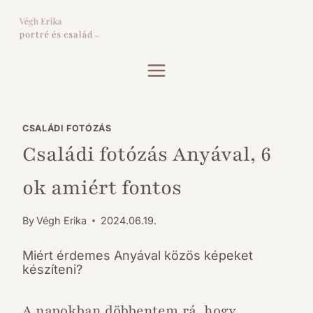
Skip
to
content
CSALÁDI FOTÓZÁS
Családi fotózás Anyával, 6
ok amiért fontos
By
Végh Erika
2024.06.19.
Miért érdemes Anyával közös képeket
készíteni?
A napokban döbbentem rá, hogy