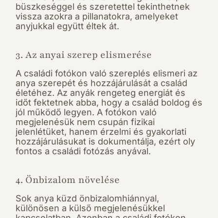
büszkeséggel és szeretettel tekinthetnek
vissza azokra a pillanatokra, amelyeket
anyjukkal együtt éltek át.
3. Az anyai szerep elismerése
A családi fotókon való szereplés elismeri az
anya szerepét és hozzájárulását a család
életéhez. Az anyák rengeteg energiát és
időt fektetnek abba, hogy a család boldog és
jól működő legyen. A fotókon való
megjelenésük nem csupán fizikai
jelenlétüket, hanem érzelmi és gyakorlati
hozzájárulásukat is dokumentálja, ezért oly
fontos a családi fotózás anyával.
4. Önbizalom növelése
Sok anya küzd önbizalomhiánnyal,
különösen a külső megjelenésükkel
kapcsolatban. Azonban a családi fotókon