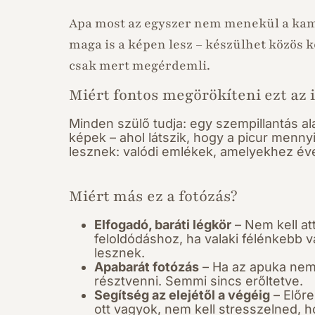
Apa most az egyszer nem menekül a kamer
maga is a képen lesz – készülhet közös ké
csak mert megérdemli.
Miért fontos megörökíteni ezt az 
Minden szülő tudja: egy szempillantás al
képek – ahol látszik, hogy a picur menn
lesznek: valódi emlékek, amelyekhez éve
Miért más ez a fotózás?
Elfogadó, baráti légkör
– Nem kell at
feloldódáshoz, ha valaki félénkebb v
lesznek.
Apabarát fotózás
– Ha az apuka nem 
résztvenni. Semmi sincs erőltetve.
Segítség az elejétől a végéig
– Előre
ott vagyok, nem kell stresszelned, ho