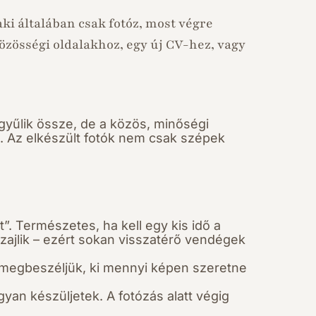
ki általában csak fotóz, most végre
 közösségi oldalakhoz, egy új CV-hez, vagy
 gyűlik össze, de a közös, minőségi
b. Az elkészült fotók nem csak szépek
. Természetes, ha kell egy kis idő a
 zajlik – ezért sokan visszatérő vendégek
e megbeszéljük, ki mennyi képen szeretne
yan készüljetek. A fotózás alatt végig