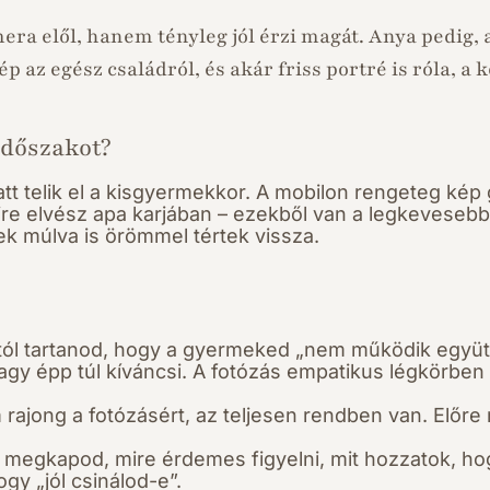
a elől, hanem tényleg jól érzi magát. Anya pedig, a
p az egész családról, és akár friss portré is róla, a
időszakot?
att telik el a kisgyermekkor. A mobilon rengeteg kép
yire elvész apa karjában – ezekből van a legkeveseb
k múlva is örömmel tértek vissza.
tól tartanod, hogy a gyermeked „nem működik együtt”
agy épp túl kíváncsi. A fotózás empatikus légkörben
rajong a fotózásért, az teljesen rendben van. Előr
 megkapod, mire érdemes figyelni, mit hozzatok, hog
gy „jól csinálod-e”.