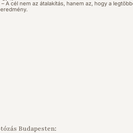
– A cél nem az átalakítás, hanem az, hogy a legtöbb
égeredmény.
otózás Budapesten: