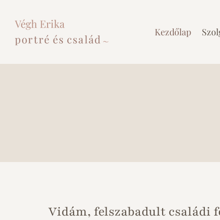
Skip
to
content
Kezdőlap
Szol
Vidám, felszabadult családi 