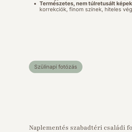
Természetes, nem túlretusált képek
korrekciók, finom színek, hiteles v
Szülinapi fotózás
Naplementés szabadtéri családi f