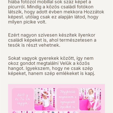
hiába fotózol mobillal sok száz képet a
picurról. Mindig a közös családi fotókon
látszik, hogy adott évben mekkora Hozzátok
képest. utólag csak ez alapján látod, hogy
milyen picike volt.
Ezért nagyon szívesen készítek ilyenkor
családi képeket is, ahol természetesen a
tesók is részt vehetnek.
Sokat vagyok gyerekek között, így nem
okoz gondot megtalálni Velük a közös
hangot. Igyekszem, hogy ne csak szép
képeket, hanem szép emlékeket is kapj.