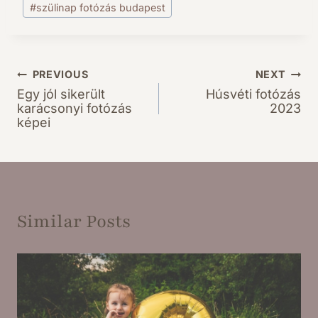
#
szülinap fotózás budapest
PREVIOUS
NEXT
Bejegyzés
Egy jól sikerült
Húsvéti fotózás
navigáció
karácsonyi fotózás
2023
képei
Similar Posts