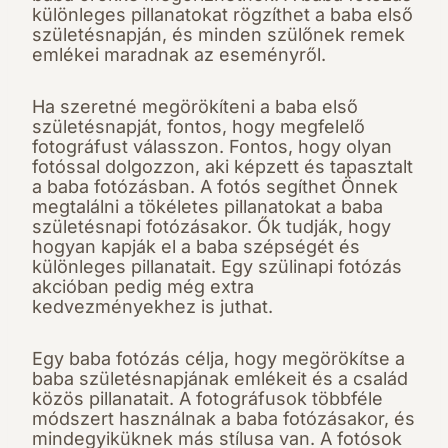
különleges pillanatokat rögzíthet a baba első
születésnapján, és minden szülőnek remek
emlékei maradnak az eseményről.
Ha szeretné megörökíteni a baba első
születésnapját, fontos, hogy megfelelő
fotográfust válasszon. Fontos, hogy olyan
fotóssal dolgozzon, aki képzett és tapasztalt
a baba fotózásban. A fotós segíthet Önnek
megtalálni a tökéletes pillanatokat a baba
születésnapi fotózásakor. Ők tudják, hogy
hogyan kapják el a baba szépségét és
különleges pillanatait. Egy szülinapi fotózás
akcióban pedig még extra
kedvezményekhez is juthat.
Egy baba fotózás célja, hogy megörökítse a
baba születésnapjának emlékeit és a család
közös pillanatait. A fotográfusok többféle
módszert használnak a baba fotózásakor, és
mindegyiküknek más stílusa van. A fotósok