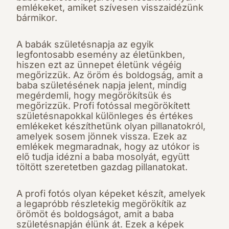
emlékeket, amiket szívesen visszaidézünk
bármikor.
A babák születésnapja az egyik
legfontosabb esemény az életünkben,
hiszen ezt az ünnepet életünk végéig
megőrizzük. Az öröm és boldogság, amit a
baba születésének napja jelent, mindig
megérdemli, hogy megörökítsük és
megőrizzük. Profi fotóssal megörökített
születésnapokkal különleges és értékes
emlékeket készíthetünk olyan pillanatokról,
amelyek sosem jönnek vissza. Ezek az
emlékek megmaradnak, hogy az utókor is
elő tudja idézni a baba mosolyát, együtt
töltött szeretetben gazdag pillanatokat.
A profi fotós olyan képeket készít, amelyek
a legapróbb részletekig megörökítik az
örömöt és boldogságot, amit a baba
születésnapján élünk át. Ezek a képek