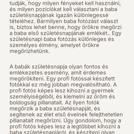
tudják, hogy milyen fényeket kell használni,
és milyen pozíciókat kell választani a baba
születésnapjának igazán különlegessé
tételéhez. Bármilyen baba fotózást választ
is, biztos lehet benne, hogy örökre megőrzi
a baba első születésnapjának emlékét.. Egy
születésnapi baba fotózás különleges és
személyes élmény, amelyet örökre
megőrizhetünk.
A babák születésnapja olyan fontos és
emlékezetes esemény, amit érdemes
megörökíteni. Egy profi fotóssal készített
fotókkal ez még jobban megvalósítható. A
profi fotós képes lesz kihozni a gyermek
személyiségéből, és kiemelni az öröm és
boldogság pillanatait. Az ilyen fotók
megőrzik a baba születésnapját, és
segítenek az élet első éveinek felejthetetlen
pillanatait megőrizni. Úgy gondolom, hogy a
profi fotós képes lesz a legtöbbet kihozni a
baba születésnapjáról, és készíteni olyan