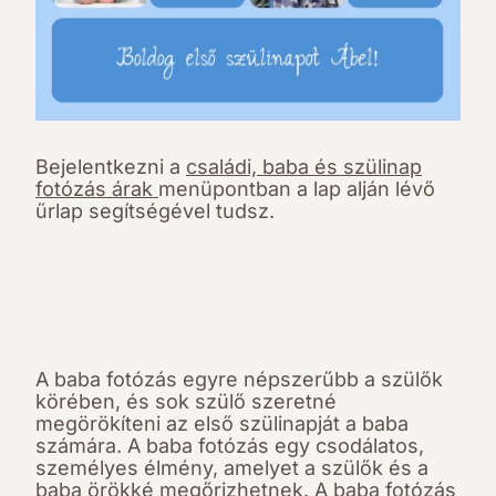
Bejelentkezni a
családi, baba és szülinap
fotózás árak
menüpontban a lap alján lévő
űrlap segítségével tudsz.
A baba fotózás egyre népszerűbb a szülők
körében, és sok szülő szeretné
megörökíteni az első szülinapját a baba
számára. A baba fotózás egy csodálatos,
személyes élmény, amelyet a szülők és a
baba örökké megőrizhetnek. A baba fotózás