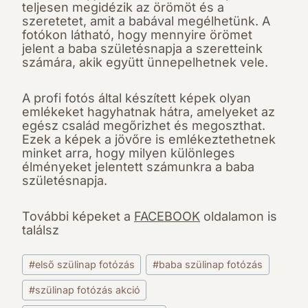
teljesen megidézik az örömöt és a
szeretetet, amit a babával megélhetünk. A
fotókon látható, hogy mennyire örömet
jelent a baba születésnapja a szeretteink
számára, akik együtt ünnepelhetnek vele.
A profi fotós által készített képek olyan
emlékeket hagyhatnak hátra, amelyeket az
egész család megőrizhet és megoszthat.
Ezek a képek a jövőre is emlékeztethetnek
minket arra, hogy milyen különleges
élményeket jelentett számunkra a baba
születésnapja.
További képeket a
FACEBOOK
oldalamon is
találsz
Post
#
első szülinap fotózás
#
baba szülinap fotózás
Tags:
#
szülinap fotózás akció