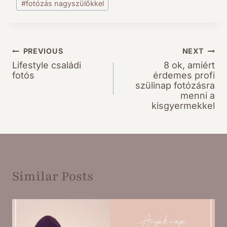
#
fotózás nagyszülőkkel
e
:
PREVIOUS
NEXT
Bejegyzés
Lifestyle családi
8 ok, amiért
navigáció
fotós
érdemes profi
szülinap fotózásra
menni a
kisgyermekkel
Similar Posts