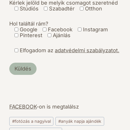
Kérlek jelöld be melyik csomagot szeretnéd
Stúdiós
Szabadtér
Otthon
Hol találtál rám?
Google
Facebook
Instagram
Pinterest
Ajánlás
Elfogadom az
adatvédelmi szabályzatot.
A
l
t
e
r
n
FACEBOOK
-on is megtalálsz
a
Post
t
#
fotózás a nagyival
#
anyák napja ajándék
Tags:
i
v